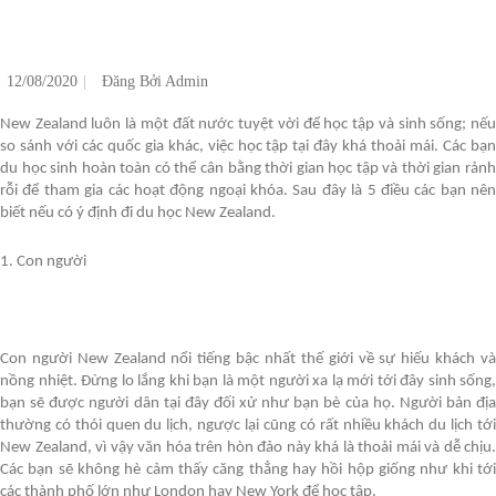
12/08/2020
Đăng Bởi
Admin
New Zealand luôn là một đất nước tuyệt vời để học tập và sinh sống; nếu
so sánh với các quốc gia khác, việc học tập tại đây khá thoải mái. Các bạn
du học sinh hoàn toàn có thể cân bằng thời gian học tập và thời gian rảnh
rỗi để tham gia các hoạt động ngoại khóa. Sau đây là 5 điều các bạn nên
biết nếu có ý định đi du học New Zealand.
1. Con người
Con người New Zealand nổi tiếng bậc nhất thế giới về sự hiếu khách và
nồng nhiệt. Đừng lo lắng khi bạn là một người xa lạ mới tới đây sinh sống,
bạn sẽ được người dân tại đây đối xử như bạn bè của họ. Người bản địa
thường có thói quen du lịch, ngược lại cũng có rất nhiều khách du lịch tới
New Zealand, vì vậy văn hóa trên hòn đảo này khá là thoải mái và dễ chịu.
Các bạn sẽ không hè cảm thấy căng thẳng hay hồi hộp giống như khi tới
các thành phố lớn như London hay New York để học tập.