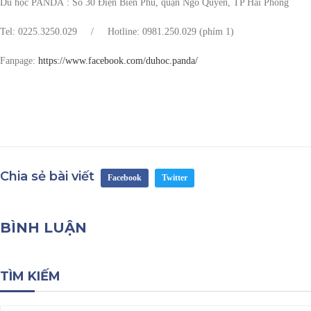
Du học
PANDA
: Số 30 Điện Biên Phủ, quận Ngô Quyền, TP Hải Phòng
Tel: 0225.3250.029 / Hotline: 0981.250.029 (phím 1)
Fanpage:
https://www.facebook.com/duhoc.panda/
Chia sẻ bài viết
Facebook
Twitter
BÌNH LUẬN
TÌM KIẾM