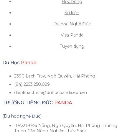
Học bổng
Sự kiện
Du học Nghề Đức
Visa Panda
Tuyển dụng
Du Học
Panda
239C Lạch Tray, Ngô Quyền, Hải Phòng
(84) 2253.250.029
diepkhactrinh@duhocpanda.edu.vn
TRƯỜNG TIẾNG ĐỨC
PANDA
(Du học nghề Đức)
10A/319 Đà Nẵng, Ngô Quyền, Hải Phòng (Trường
Trung Cấp Nông Nghiệp Thủy Sản)