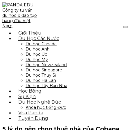
Giới Thiệu
Du Học Các Nước
Du học Canada
Du học Anh
Du học Úc
Du học Mỹ
Du học Newzealand
Du học Singapore
Du học Thụy Sĩ
Du học Hà Lan
Du học Tây Ban Nha
Học Bổng
Sự Kiện
Du Học Nghề Đức
Khóa học tiếng Đức
Visa Panda
Tuyển Dụng
5 lý do nên chọn thuê nhà của Cobana