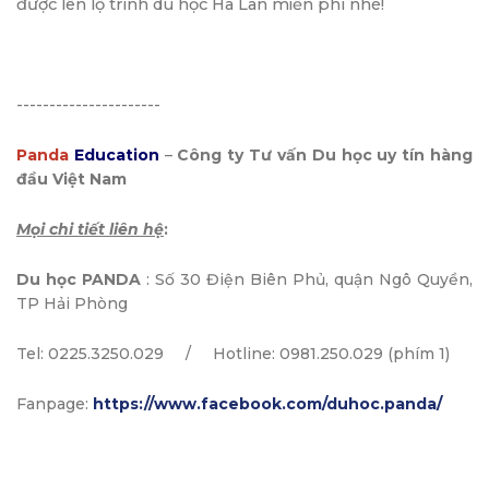
được lên lộ trình du học Hà Lan miễn phí nhé!
----------------------
Panda
Education
–
Công ty Tư vấn Du học uy tín hàng
đầu Việt Nam
Mọi chi tiết liên hệ
:
Du học
PANDA
: Số 30 Điện Biên Phủ, quận Ngô Quyền,
TP Hải Phòng
Tel: 0225.3250.029 / Hotline: 0981.250.029 (phím 1)
Fanpage:
https://www.facebook.com/duhoc.panda/