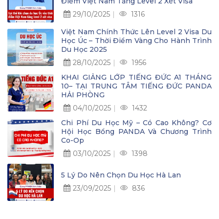
Điểm Việt Nam Tăng Level 2 Xét Visa
29/10/2025
1316
Việt Nam Chính Thức Lên Level 2 Visa Du
Học Úc – Thời Điểm Vàng Cho Hành Trình
Du Học 2025
28/10/2025
1956
KHAI GIẢNG LỚP TIẾNG ĐỨC A1 THÁNG
10– TẠI TRUNG TÂM TIẾNG ĐỨC PANDA
HẢI PHÒNG
04/10/2025
1432
Chi Phí Du Học Mỹ – Có Cao Không? Cơ
Hội Học Bổng PANDA Và Chương Trình
Co-Op
03/10/2025
1398
5 Lý Do Nên Chọn Du Học Hà Lan
23/09/2025
836