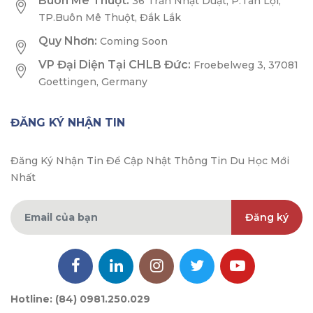
Buôn Mê Thuột:
36 Trần Nhật Duật, P.Tân Lợi,
TP.Buôn Mê Thuột, Đắk Lắk
Quy Nhơn:
Coming Soon
VP Đại Diện Tại CHLB Đức:
Froebelweg 3, 37081
Goettingen, Germany
ĐĂNG KÝ NHẬN TIN
Đăng Ký Nhận Tin Để Cập Nhật Thông Tin Du Học Mới
Nhất
Đăng ký
Hotline: (84) 0981.250.029