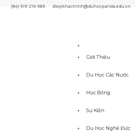
(84) 919 219 989
diepkhactrinh@duhocpanda.edu.vn
Giới Thiệu
Du Học Các Nước
Học Bổng
Sự Kiện
Du Học Nghề Đức