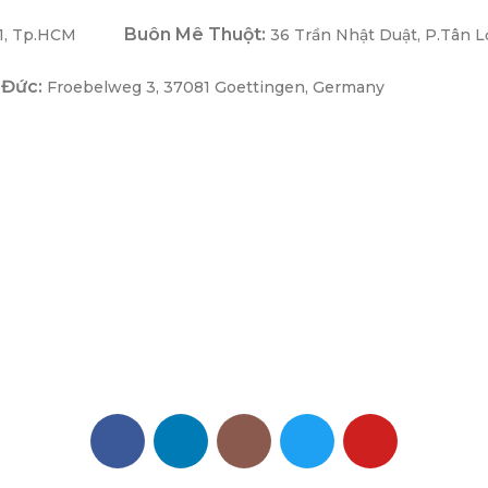
Buôn Mê Thuột:
1, Tp.HCM
36 Trần Nhật Duật, P.Tân L
 Đức:
Froebelweg 3, 37081 Goettingen, Germany