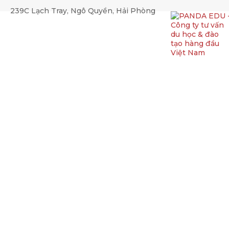
239C Lạch Tray, Ngô Quyền, Hải Phòng
CHÚC MỪNG NGUYỄN THÚY 
Trang chủ
Thành tích của Panda
CHÚC MỪNG NGUY