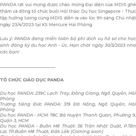
PANDA rất vui mừng được chào mừng Đại diện của MDIS ghé
thăm và đồng tổ chức buổi Hội thảo: Du học Singapore - Thực
tập hưởng lương cùng MDIS diễn ra vào lúc 9h sáng Chủ nhật
ngày 23/4/2023 tại KS Mercure Hải Phòng.
Lưu ý: PANDA đang miễn toàn bộ phí dịch vụ hồ sơ cho học
sinh đăng ký du học Anh - Úc. Hạn chót ngày 30/5/2023 nha
các bạn!
__________________________
TỔ CHỨC GIÁO DỤC PANDA
Du học PANDA: 239C Lạch Tray, Đằng Giang, Ngô Quyền, Hải
Phòng
Trường tiếng Đức PANDA: 319 Đà Nẵng, Ngô Quyền, Hải
Phòng
Du học PANDA - HCM: 78C Bà Huyện Thanh Quan, Phường 9,
Quận 3, HCM
Du học PANDA - Buôn Mê Thuột: 36 Trần Nhật Duật, P.Tân
Lợi, TP.Buôn Mê Thuột, Đắk Lắk (Coming soon)