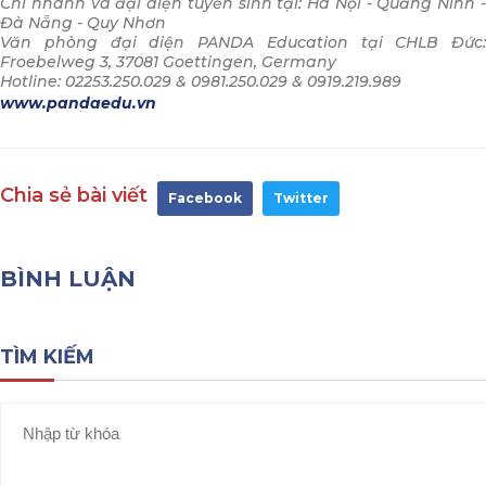
Chi nhánh và đại diện tuyển sinh tại: Hà Nội - Quảng Ninh -
Đà Nẵng - Quy Nhơn
Văn phòng đại diện PANDA Education tại CHLB Đức:
Froebelweg 3, 37081 Goettingen, Germany
Hotline: 02253.250.029 & 0981.250.029 & 0919.219.989
www.pandaedu.vn
Chia sẻ bài viết
Facebook
Twitter
BÌNH LUẬN
TÌM KIẾM