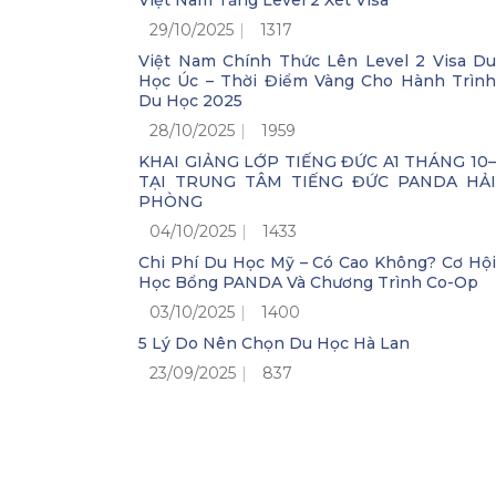
Việt Nam Tăng Level 2 Xét Visa
29/10/2025
1317
Việt Nam Chính Thức Lên Level 2 Visa Du
Học Úc – Thời Điểm Vàng Cho Hành Trình
Du Học 2025
28/10/2025
1959
KHAI GIẢNG LỚP TIẾNG ĐỨC A1 THÁNG 10–
TẠI TRUNG TÂM TIẾNG ĐỨC PANDA HẢI
PHÒNG
04/10/2025
1433
Chi Phí Du Học Mỹ – Có Cao Không? Cơ Hội
Học Bổng PANDA Và Chương Trình Co-Op
03/10/2025
1400
5 Lý Do Nên Chọn Du Học Hà Lan
23/09/2025
837