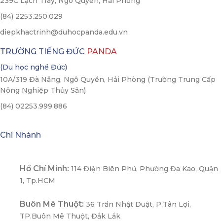
239C Lạch Tray, Ngô Quyền, Hải Phòng
(84) 2253.250.029
diepkhactrinh@duhocpanda.edu.vn
TRƯỜNG TIẾNG ĐỨC
PANDA
(Du học nghề Đức)
10A/319 Đà Nẵng, Ngô Quyền, Hải Phòng (Trường Trung Cấp
Nông Nghiệp Thủy Sản)
(84) 02253.999.886
Chi Nhánh
Hồ Chí Minh:
114 Điện Biên Phủ, Phường Đa Kao, Quận
1, Tp.HCM
Buôn Mê Thuột:
36 Trần Nhật Duật, P.Tân Lợi,
TP.Buôn Mê Thuột, Đắk Lắk