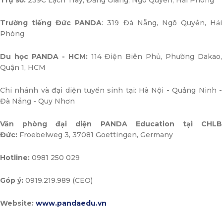
Trụ sở:
239C Lạch Tray, Đằng Giang, Ngô Quyền, Hải Phòng
Trường tiếng Đức PANDA
: 319 Đà Nẵng, Ngô Quyền, Hả
Phòng
Du học PANDA - HCM:
114 Điện Biên Phủ, Phường Dakao
Quận 1, HCM
Chi nhánh và đại diện tuyển sinh tại: Hà Nội - Quảng Ninh -
Đà Nẵng - Quy Nhơn
Văn phòng đại diện PANDA Education tại CHLB
Đức:
Froebelweg 3, 37081 Goettingen, Germany
Hotline:
0981 250 029
Góp ý:
0919.219.989 (CEO)
Website:
www.pandaedu.vn