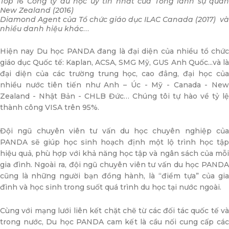
Top 16 Công ty du học uy tín nhất của Tổng lãnh sự quán
New Zealand (2016)
Diamond Agent của Tổ chức giáo dục ILAC Canada (2017) và
nhiều danh hiệu khác
…
Hiện nay Du học PANDA đang là đại diện của nhiều tổ chức
giáo dục Quốc tế: Kaplan, ACSA, SMG Mỹ, GUS Anh Quốc...và là
đại diện của các trường trung học, cao đẳng, đại học của
nhiều nước tiên tiến như Anh – Úc - Mỹ - Canada - New
Zealand - Nhật Bản - CHLB Đức… Chúng tôi tự hào về tỷ lệ
thành công VISA trên 95%.
Đội ngũ chuyên viên tư vấn du học chuyên nghiệp của
PANDA sẽ giúp học sinh hoạch định một lộ trình học tập
hiệu quả, phù hợp với khả năng học tập và ngân sách của mỗi
gia đình. Ngoài ra, đội ngũ chuyên viên tư vấn du học PANDA
cũng là những người bạn đồng hành, là “điểm tựa” của gia
đình và học sinh trong suốt quá trình du học tại nước ngoài.
Cùng với mạng lưới liên kết chặt chẽ từ các đối tác quốc tế và
trong nước, Du học PANDA cam kết là cầu nối cung cấp các