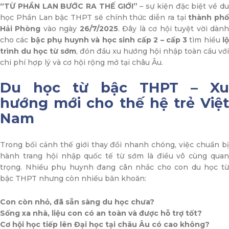
“TỪ PHẦN LAN BƯỚC RA THẾ GIỚI”
– sự kiện đặc biệt về d
học Phần Lan bậc THPT sẽ chính thức diễn ra tại
thành phố
Hải Phòng
vào ngày
26/7/2025
. Đây là cơ hội tuyệt vời dàn
cho các
bậc phụ huynh và học sinh cấp 2 – cấp 3
tìm hiểu
l
trình du học từ sớm
, đón đầu xu hướng hội nhập toàn cầu với
chi phí hợp lý và cơ hội rộng mở tại châu Âu.
Du học từ bậc THPT – Xu
hướng mới cho thế hệ trẻ Việt
Nam
Trong bối cảnh thế giới thay đổi nhanh chóng, việc chuẩn bị
hành trang hội nhập quốc tế từ sớm là điều vô cùng quan
trọng. Nhiều phụ huynh đang cân nhắc cho con du học từ
bậc THPT nhưng còn nhiều băn khoăn:
Con còn nhỏ, đã sẵn sàng du học chưa?
Sống xa nhà, liệu con có an toàn và được hỗ trợ tốt?
Cơ hội học tiếp lên Đại học tại châu Âu có cao không?