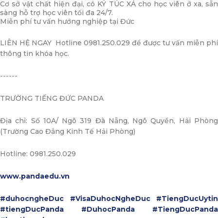
Cơ sở vật chất hiện đại, có KÝ TÚC XÁ cho học viên ở xa, sẵn
sàng hỗ trợ học viên tối đa 24/7.
Miễn phí tư vấn hướng nghiệp tại Đức
LIÊN HỆ NGAY Hotline 0981.250.029 để được tư vấn miễn phí
thông tin khóa học.
------
TRƯỜNG TIẾNG ĐỨC PANDA
Địa chỉ: Số 10A/ Ngõ 319 Đà Nẵng, Ngô Quyền, Hải Phòng
(Trường Cao Đẳng Kinh Tế Hải Phòng)
Hotline: 0981.250.029
www.pandaedu.vn
#duhocngheDuc
#VisaDuhocNgheDuc
#TiengDucUytin
#tiengDucPanda
#DuhocPanda
#TiengDucPanda