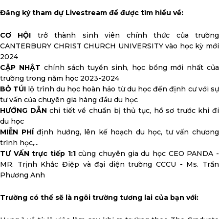
Đăng ký tham dự Livestream để được tìm hiểu về:
CƠ HỘI
trở thành sinh viên chính thức của trườn
CANTERBURY CHRIST CHURCH UNIVERSITY vào học kỳ mới
2024
CẬP NHẬT
chính sách tuyển sinh, học bổng mới nhất củ
trường trong năm học 2023-2024
BỎ TÚI
lộ trình du học hoàn hảo từ du học đến định cư với s
tư vấn của chuyên gia hàng đầu du học
HƯỚNG DẪN
chi tiết về chuẩn bị thủ tục, hồ sơ trước khi đ
du học
MIỄN PHÍ
định hướng, lên kế hoạch du học, tư vấn chươn
trình học,...
TƯ VẤN trực tiếp 1:1
cùng chuyên gia du học CEO PANDA 
MR. Trịnh Khắc Điệp và đại diện trường CCCU - Ms. Trần
Phương Anh
Trường có thể sẽ là ngôi trường tương lai của bạn với: