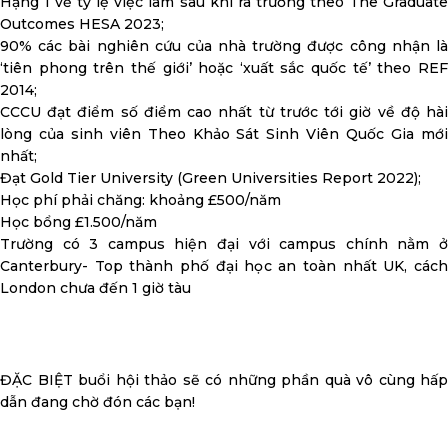
Hạng 1 về tỷ lệ việc làm sau khi ra trường theo The Graduate
Outcomes HESA 2023;
90% các bài nghiên cứu của nhà trường được công nhận là
‘tiên phong trên thế giới’ hoặc ‘xuất sắc quốc tế’ theo REF
2014;
CCCU đạt điểm số điểm cao nhất từ trước tới giờ về độ hài
lòng của sinh viên Theo Khảo Sát Sinh Viên Quốc Gia mới
nhất;
Đạt Gold Tier University (Green Universities Report 2022);
Học phí phải chăng: khoảng £500/năm
Học bổng £1.500/năm
Trường có 3 campus hiện đại với campus chính nằm ở
Canterbury- Top thành phố đại học an toàn nhất UK, cách
London chưa đến 1 giờ tàu
ĐẶC BIỆT buổi hội thảo sẽ có những phần quà vô cùng hấp
dẫn đang chờ đón các bạn!