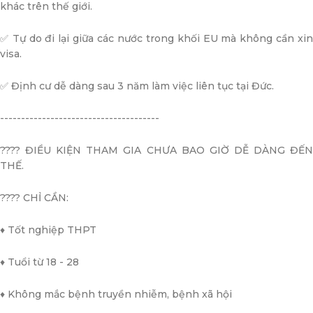
khác trên thế giới.
✅ Tự do đi lại giữa các nước trong khối EU mà không cần xin
visa.
✅ Định cư dễ dàng sau 3 năm làm việc liên tục tại Đức.
--------------------------------------
???? ĐIỀU KIỆN THAM GIA CHƯA BAO GIỜ DỄ DÀNG ĐẾN
THẾ.
???? CHỈ CẦN:
♦️ Tốt nghiệp THPT
♦️ Tuổi từ 18 - 28
♦️ Không mắc bệnh truyền nhiễm, bệnh xã hội