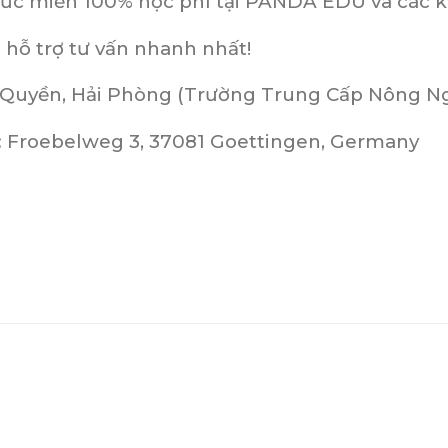
ức miễn 100% học phí tại PANDA EDU và các k
 hỗ trợ tư vấn nhanh nhất!
ô Quyền, Hải Phòng (Trường Trung Cấp Nông N
: Froebelweg 3, 37081 Goettingen, Germany