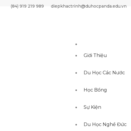
(84) 919 219 989
diepkhactrinh@duhocpanda.edu.vn
Giới Thiệu
Du Học Các Nước
Học Bổng
Sự Kiện
Du Học Nghề Đức