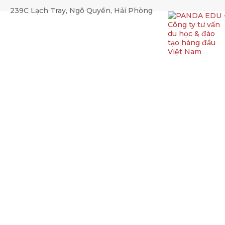
239C Lạch Tray, Ngô Quyền, Hải Phòng
Top 5 câu hỏi thường gặp k
Trang chủ
Du học Nghề Đức
Top 5 câu hỏi thường g