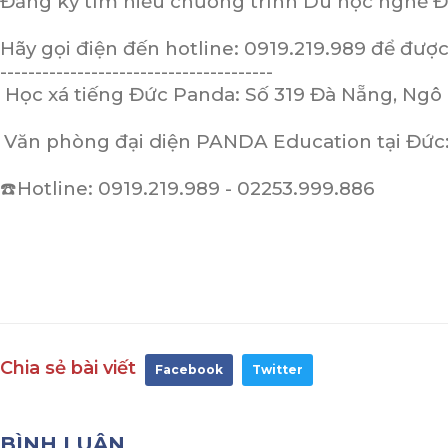
Đăng ký tìm hiểu chương trình Du học nghề Đ
Hãy gọi điện đến hotline: 0919.219.989 để được
---------------------------------------
Học xá tiếng Đức Panda: Số 319 Đà Nẵng, Ng
Văn phòng đại diện PANDA Education tại Đức
☎️
Hotline: 0919.219.989 - 02253.999.886
Chia sẻ bài viết
Facebook
Twitter
BÌNH LUẬN