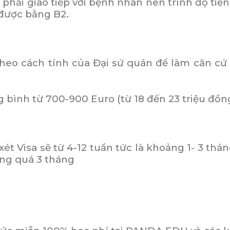
hải giao tiếp với bệnh nhân nên trình độ tiếng
 được bằng B2.
 theo cách tính của Đại sứ quán để làm căn cứ
 bình từ 700-900 Euro (từ 18 đến 23 triệu đồn
xét Visa sẽ từ 4-12 tuần tức là khoảng 1- 3 thá
ông quá 3 tháng