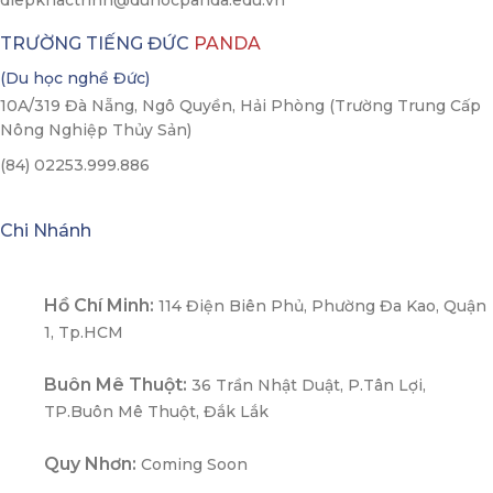
diepkhactrinh@duhocpanda.edu.vn
TRƯỜNG TIẾNG ĐỨC
PANDA
(Du học nghề Đức)
10A/319 Đà Nẵng, Ngô Quyền, Hải Phòng (Trường Trung Cấp
Nông Nghiệp Thủy Sản)
(84) 02253.999.886
Chi Nhánh
Hồ Chí Minh:
114 Điện Biên Phủ, Phường Đa Kao, Quận
1, Tp.HCM
Buôn Mê Thuột:
36 Trần Nhật Duật, P.Tân Lợi,
TP.Buôn Mê Thuột, Đắk Lắk
Quy Nhơn:
Coming Soon