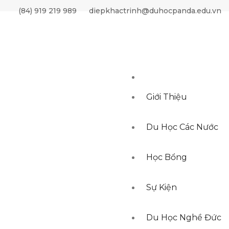
 BY ordering DESC, created_at DESC LIMIT 50,10"
(84) 919 219 989
diepkhactrinh@duhocpanda.edu.vn
Giới Thiệu
Du Học Các Nước
Học Bổng
Sự Kiện
Du Học Nghề Đức