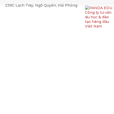
string(151) "SELECT * FROM kz_news WHERE (category_id REGEX
239C Lạch Tray, Ngô Quyền, Hải Phòng
Khóa học tiếng Đức