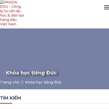
string(151) "SELECT * FROM kz_news WHERE (category_id
REGEXP '[[:<:]]159[[:>:]]') AND status=1 AND language='vi'
ORDER BY ordering DESC, created_at DESC LIMIT 20,10"
Khóa học tiếng Đức
Trang chủ
Khóa học tiếng Đức
TÌM KIẾM