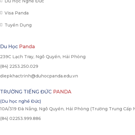
Du Học Nghề Đức
Visa Panda
Tuyển Dụng
Du Học
Panda
239C Lạch Tray, Ngô Quyền, Hải Phòng
(84) 2253.250.029
diepkhactrinh@duhocpanda.edu.vn
TRƯỜNG TIẾNG ĐỨC
PANDA
(Du học nghề Đức)
10A/319 Đà Nẵng, Ngô Quyền, Hải Phòng (Trường Trung Cấp 
(84) 02253.999.886