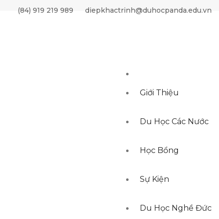
AND status=1 AND language='vi' AND ( title like '%chính sách
(84) 919 219 989
diepkhactrinh@duhocpanda.edu.vn
a_title like '%chính sách visa%' or meta_keywords like '%chính
ách visa%' ) ORDER BY ordering DESC, created_at DESC LIMIT
Giới Thiệu
Du Học Các Nước
Học Bổng
Sự Kiện
Du Học Nghề Đức