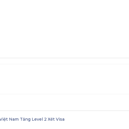
Lan
Học bổng
Các trường liên kết ở Hà Lan
Việt Nam Tăng Level 2 Xét Visa