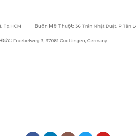
Buôn Mê Thuột:
1, Tp.HCM
36 Trần Nhật Duật, P.Tân L
 Đức:
Froebelweg 3, 37081 Goettingen, Germany