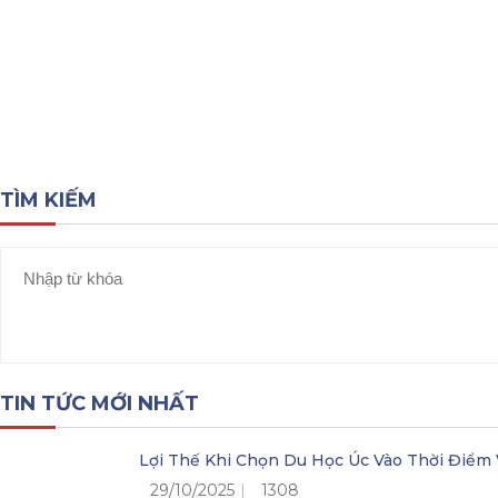
Tổng quan về nước Hà Lan
Chính sách visa Hà 
TÌM KIẾM
TIN TỨC MỚI NHẤT
Lợi Thế Khi Chọn Du Học Úc Vào Thời Điểm 
29/10/2025
1308