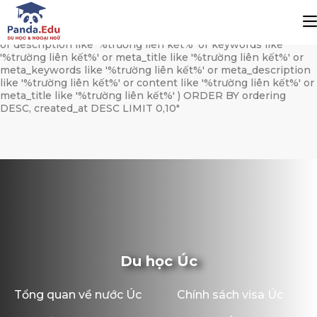
string(678) "SELECT * FROM kz_news WHERE (category_id
REGEXP '[[:<:]]62[[:>:]]') AND status=1 AND language='vi' AND (
title like '%trường liên kết%' or alias like '%truong-lien-ket%'
or description like '%trường liên kết%' or keywords like
'%trường liên kết%' or meta_title like '%trường liên kết%' or
meta_keywords like '%trường liên kết%' or meta_description
like '%trường liên kết%' or content like '%trường liên kết%' or
meta_title like '%trường liên kết%' ) ORDER BY ordering
DESC, created_at DESC LIMIT 0,10"
Du học Úc
Tổng quan về nước Úc
Chính sách visa Úc