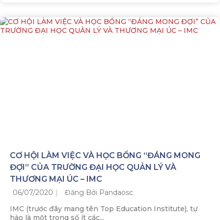
CƠ HỘI LÀM VIỆC VÀ HỌC BỔNG “ĐÁNG MONG
ĐỢI” CỦA TRƯỜNG ĐẠI HỌC QUẢN LÝ VÀ
THƯƠNG MẠI ÚC – IMC
06/07/2020
Đăng Bởi Pandaosc
IMC (trước đây mang tên Top Education Institute), tự
hào là một trong số ít các...